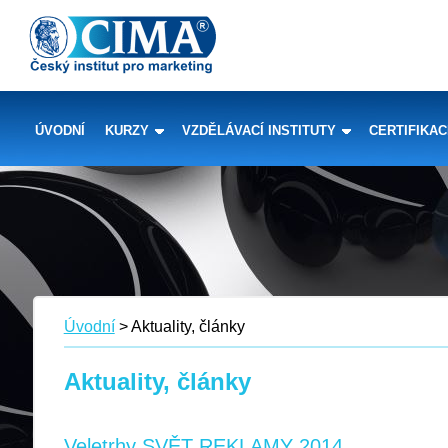
ÚVODNÍ
KURZY
VZDĚLÁVACÍ INSTITUTY
CERTIFIKA
Úvodní
> Aktuality, články
Aktuality, články
Veletrhy SVĚT REKLAMY 2014