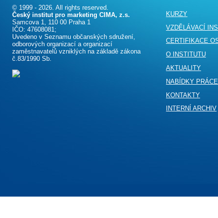
© 1999 - 2026. All rights reserved.
KURZY
Český institut pro marketing CIMA, z.s.
Samcova 1, 110 00 Praha 1
VZDĚLÁVACÍ IN
IČO: 47608081;
Uvedeno v Seznamu občanských sdružení,
CERTIFIKACE O
odborových organizací a organizací
zaměstnavatelů vzniklých na základě zákona
O INSTITUTU
č.83/1990 Sb.
AKTUALITY
NABÍDKY PRÁC
KONTAKTY
INTERNÍ ARCHIV